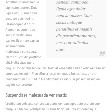
Aenean commodo
ac tellus sit amet neque
dignissim laoreet. Duis
ligula eget dolor.
ligula est, ullamcorper
Aenean massa. Cum
posuere euismod in,
sociis natoque
ullamcorper id dolor.
penatibus et magnis
Aenean ut commodo
eros, id vestibulum
dis parturient montes,
sapien. Ut ornare sapien
nascetur ridiculus
sit amet nulla
mus.
malesuada consequat.
Nam sollicitudin porttitor
elit. Nulla vitae nunc
neque. Donec quis leo vel nisl feugiat venenatis sed ac velit. Aenean sit
amet sapien enim. Phasellus a justo venenatis, luctus lectus non,
condimentum nisi. Sed id blandit mauris. Cras suscipit sem id sapien
sagittis consectetur.
Suspendisse malesuada venenatis
Vestibulum vehicula consequat diam. Aenean eget odio scelerisque,
tempus nibh nec, volutpat risus. Duis tincidunt urna at scelerisque