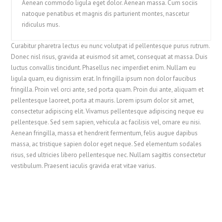
Aenean commodo ligula eget dolor. Aenean massa. Cum sociis
natoque penatibus et magnis dis parturient montes, nascetur
ridiculus mus.
Curabitur pharetra lectus eu nunc volutpat id pellentesque purus rutrum.
Donec nisl risus, gravida at euismod sit amet, consequat at massa. Duis
luctus convallis tincidunt. Phasellus nec imperdiet enim. Nullam eu
ligula quam, eu dignissim erat. In fringilla ipsum non dolor faucibus
fringilla. Proin vel orci ante, sed porta quam. Proin dui ante, aliquam et
pellentesque laoreet, porta at mauris. Lorem ipsum dolor sit amet,
consectetur adipiscing elit. Vivamus pellentesque adipiscing neque eu
pellentesque. Sed sem sapien, vehicula ac facilisis vel, ornare eu nisi.
Aenean fringilla, massa et hendrerit fermentum, felis augue dapibus
massa, ac tristique sapien dolor eget neque. Sed elementum sodales
risus, sed ultricies libero pellentesque nec. Nullam sagittis consectetur
vestibulum. Praesent iaculis gravida erat vitae varius.