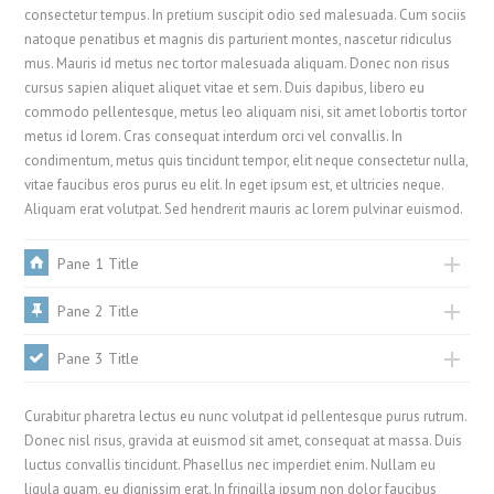
consectetur tempus. In pretium suscipit odio sed malesuada. Cum sociis
natoque penatibus et magnis dis parturient montes, nascetur ridiculus
mus. Mauris id metus nec tortor malesuada aliquam. Donec non risus
cursus sapien aliquet aliquet vitae et sem. Duis dapibus, libero eu
commodo pellentesque, metus leo aliquam nisi, sit amet lobortis tortor
metus id lorem. Cras consequat interdum orci vel convallis. In
condimentum, metus quis tincidunt tempor, elit neque consectetur nulla,
vitae faucibus eros purus eu elit. In eget ipsum est, et ultricies neque.
Aliquam erat volutpat. Sed hendrerit mauris ac lorem pulvinar euismod.
Pane 1 Title
Pane 2 Title
Pane 3 Title
Curabitur pharetra lectus eu nunc volutpat id pellentesque purus rutrum.
Donec nisl risus, gravida at euismod sit amet, consequat at massa. Duis
luctus convallis tincidunt. Phasellus nec imperdiet enim. Nullam eu
ligula quam, eu dignissim erat. In fringilla ipsum non dolor faucibus